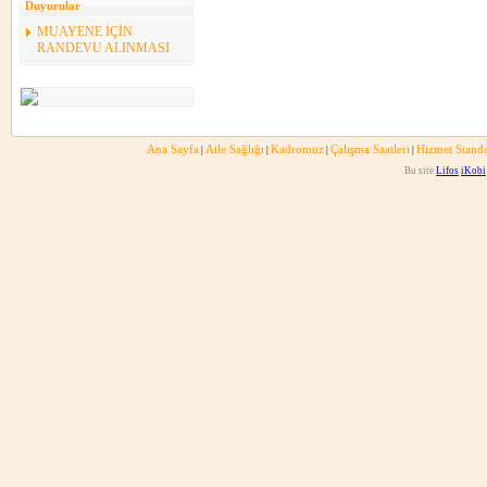
Duyurular
MUAYENE İÇİN
RANDEVU ALINMASI
Ana Sayfa
Aile Sağlığı
Kadromuz
Çalışma Saatleri
Hizmet Standa
|
|
|
|
Bu site
Lifos
iKobi