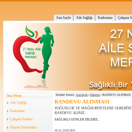
Ana Sayfa
Aile Sağlığı
Kadromuz
Çalışma Sa
Sitedeki Yeriniz :
Ana Sayfa
»
Haberler
» RANDEVU ALINMASI
Ana Menü
RANDEVU ALINMASI
Aile Sağlığı
YOĞUNLUK VE MAĞDURİYETLERE SEBEBİYET
Kadromuz
RANDEVU ALINIZ...
Çalışma Saatleri
SAĞLIKLI GÜNLER DİLERİZ...
Hizmet Standartları
10:15, 13.02.2015