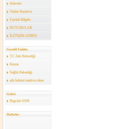
Haberler
Online Randevu
Faydalı Bilgiler
DUYURULAR
İLETİŞİM-ADRES
Gerekli Linkler
T.C Aile Hekimliği
Ketem
Sağlık Bakanlığı
aile hekimi randevu alma
Galeri
Bagcılar ASM
Haberler