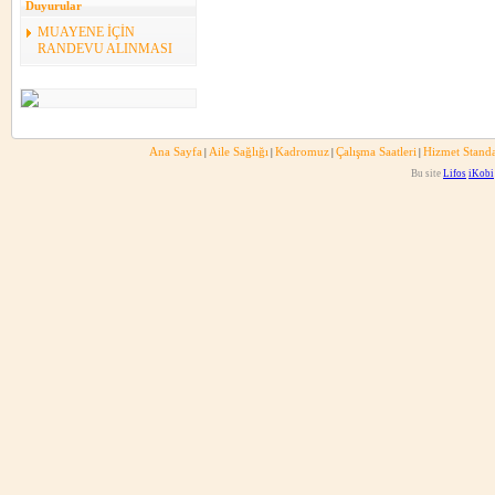
Duyurular
MUAYENE İÇİN
RANDEVU ALINMASI
Ana Sayfa
Aile Sağlığı
Kadromuz
Çalışma Saatleri
Hizmet Standa
|
|
|
|
Bu site
Lifos
iKobi