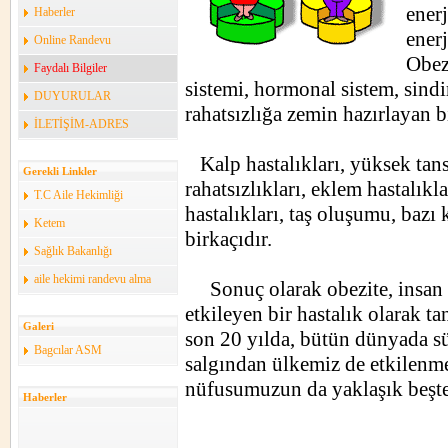
enerj
Haberler
enerj
Online Randevu
Obez
Faydalı Bilgiler
sistemi, hormonal sistem, sindi
DUYURULAR
rahatsızlığa zemin hazırlayan bi
İLETİŞİM-ADRES
Kalp hastalıkları, yüksek tans
Gerekli Linkler
rahatsızlıkları, eklem hastalıklar
T.C Aile Hekimliği
hastalıkları, taş oluşumu, bazı 
Ketem
birkaçıdır.
Sağlık Bakanlığı
aile hekimi randevu alma
Sonuç olarak obezite, insan y
etkileyen bir hastalık olarak t
Galeri
son 20 yılda, bütün dünyada sür
Bagcılar ASM
salgından ülkemiz de etkilenme
nüfusumuzun da yaklaşık beşte 
Haberler