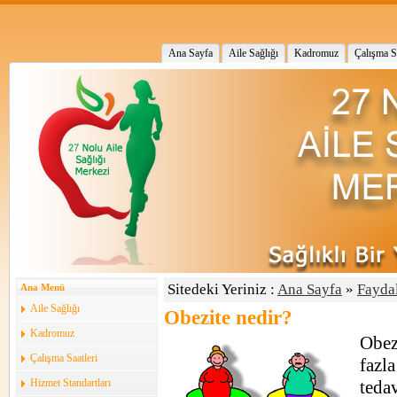
Ana Sayfa
Aile Sağlığı
Kadromuz
Çalışma Sa
Sitedeki Yeriniz :
Ana Sayfa
»
Faydal
Ana Menü
Aile Sağlığı
Obezite nedir?
Kadromuz
Obez
Çalışma Saatleri
fazl
Hizmet Standartları
tedav