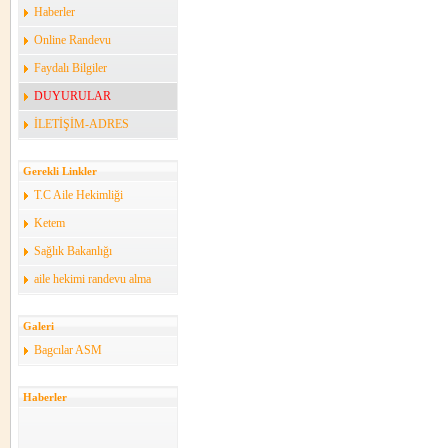
Haberler
Online Randevu
Faydalı Bilgiler
DUYURULAR
İLETİŞİM-ADRES
Gerekli Linkler
T.C Aile Hekimliği
Ketem
Sağlık Bakanlığı
aile hekimi randevu alma
Galeri
Bagcılar ASM
Haberler