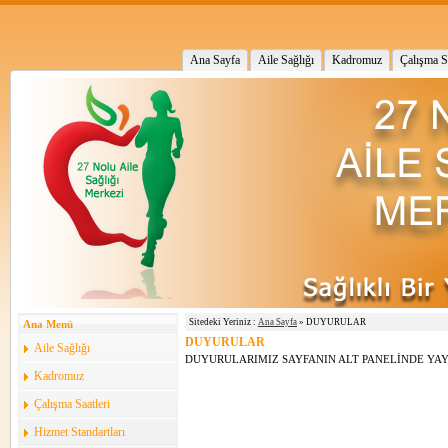
Ana Sayfa
Aile Sağlığı
Kadromuz
Çalışma Sa
Sitedeki Yeriniz :
Ana Sayfa
» DUYURULAR
Ana Menü
DUYURULAR
Aile Sağlığı
DUYURULARIMIZ SAYFANIN ALT PANELİNDE YAY
Kadromuz
Çalışma Saatleri
Hizmet Standartları