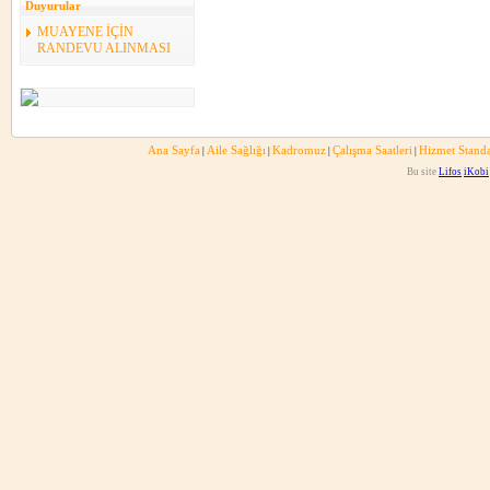
Duyurular
MUAYENE İÇİN
RANDEVU ALINMASI
Ana Sayfa
Aile Sağlığı
Kadromuz
Çalışma Saatleri
Hizmet Standa
|
|
|
|
Bu site
Lifos
iKobi